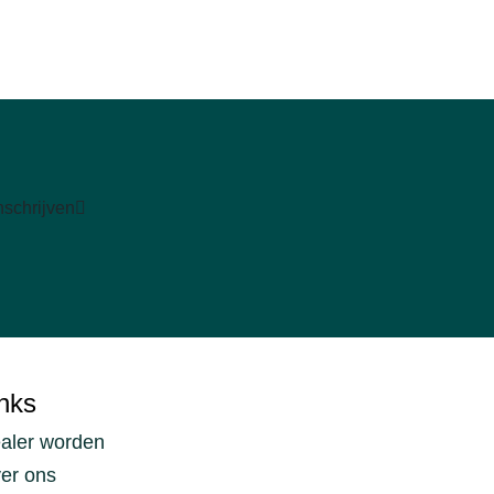
nschrijven
nks
aler worden
er ons