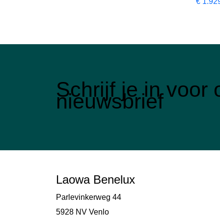
€
1.92
Schrijf je in voo
nieuwsbrief
Laowa Benelux
Parlevinkerweg 44
5928 NV Venlo