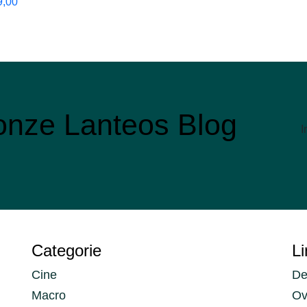
9,00
r onze Lanteos Blog
I
Categorie
Li
Cine
De
Macro
Ov