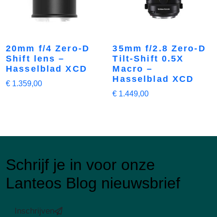
20mm f/4 Zero-D
35mm f/2.8 Zero-D
Shift lens –
Tilt-Shift 0.5X
Hasselblad XCD
Macro –
Hasselblad XCD
€
1.359,00
€
1.449,00
Schrijf je in voor onze
Lanteos Blog nieuwsbrief
Inschrijven