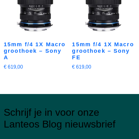
15mm f/4 1X Macro
15mm f/4 1X Macro
groothoek – Sony
groothoek – Sony
A
FE
€
619,00
€
619,00
Schrijf je in voor onze
Lanteos Blog nieuwsbrief