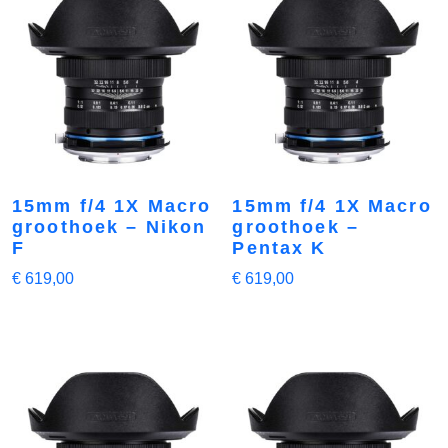
15mm f/4 1X Macro
15mm f/4 1X Macro
groothoek – Nikon
groothoek –
F
Pentax K
€
619,00
€
619,00