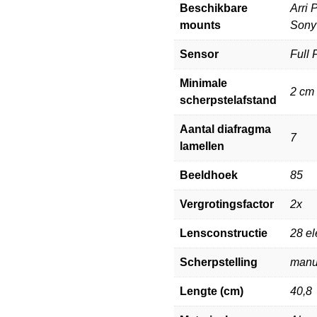
Beschikbare
Arri 
mounts
Sony 
Sensor
Full
Minimale
2 cm
scherpstelafstand
Aantal diafragma
7
lamellen
Beeldhoek
85
Vergrotingsfactor
2x
Lensconstructie
28 e
Scherpstelling
manu
Lengte (cm)
40,8