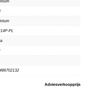
inium
t
inium
14P-PL
wa
r
486702132
Adviesverkoopprijs