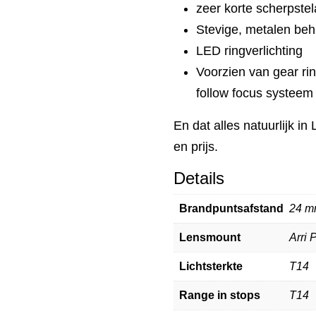
zeer korte scherpstel
Stevige, metalen beh
LED ringverlichting
Voorzien van gear ri
follow focus systeem
En dat alles natuurlijk i
en prijs.
Details
Brandpuntsafstand
24 
Lensmount
Arri 
Lichtsterkte
T14
Range in stops
T14