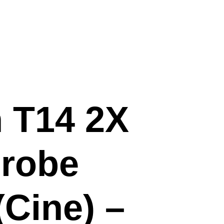
 T14 2X
Probe
(Cine) –