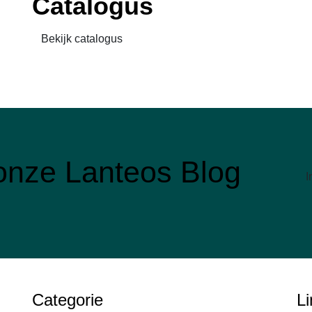
Catalogus
Bekijk catalogus
r onze Lanteos Blog
I
Categorie
Li