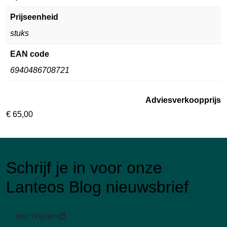
Prijseenheid
stuks
EAN code
6940486708721
Adviesverkoopprijs
€
65,00
Schrijf je in voor onze
Lanteos Blog nieuwsbrief
Inschrijven