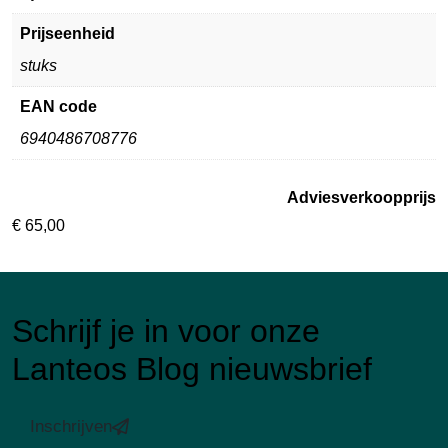
Prijseenheid
stuks
EAN code
6940486708776
Adviesverkoopprijs
€
65,00
Schrijf je in voor onze
Lanteos Blog nieuwsbrief
Inschrijven