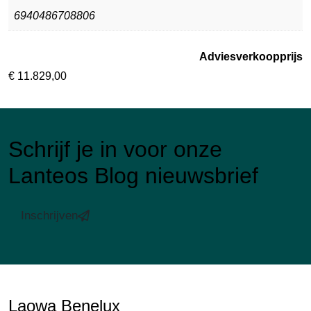
6940486708806
Adviesverkoopprijs
€
11.829,00
Schrijf je in voor onze
Lanteos Blog nieuwsbrief
Inschrijven
Laowa Benelux