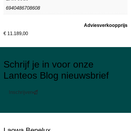
6940486708608
Adviesverkoopprijs
€
11.189,00
Schrijf je in voor onze
Lanteos Blog nieuwsbrief
Inschrijven
Laowa Benelux