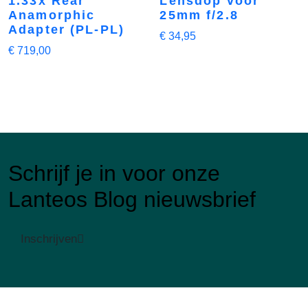
1.33x Rear
Lensdop voor
Anamorphic
25mm f/2.8
Adapter (PL-PL)
€
34,95
€
719,00
Schrijf je in voor onze
Lanteos Blog nieuwsbrief
Inschrijven