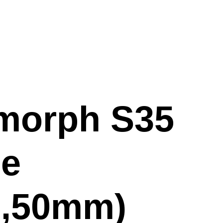
morph S35
le
5,50mm)