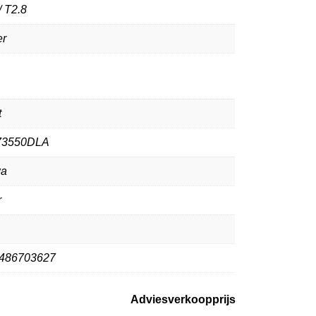
/ T2.8
r
t
73550DLA
wa
r
486703627
Adviesverkoopprijs