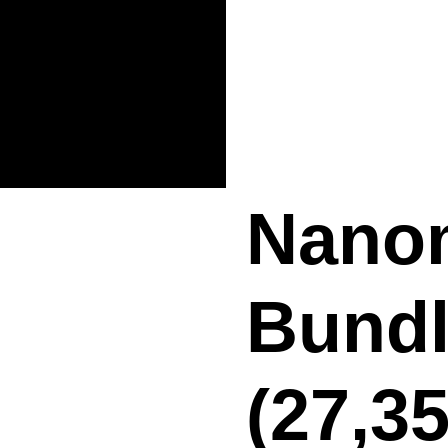
Nano
Bund
(27,3