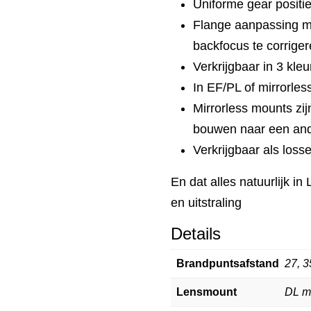
Uniforme gear positi
Flange aanpassing mo
backfocus te corrige
Verkrijgbaar in 3 kle
In EF/PL of mirrorle
Mirrorless mounts zij
bouwen naar een an
Verkrijgbaar als losse
En dat alles natuurlijk i
en uitstraling
Details
Brandpuntsafstand
27, 
Lensmount
DL m