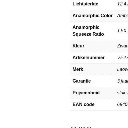
Lichtsterkte
T2.4 
Anamorphic Color
Ambe
Anamorphic
1,5X
Squeeze Ratio
Kleur
Zwar
Artikelnummer
VE2
Merk
Lao
Garantie
3 jaa
Prijseenheid
stuks
EAN code
6940