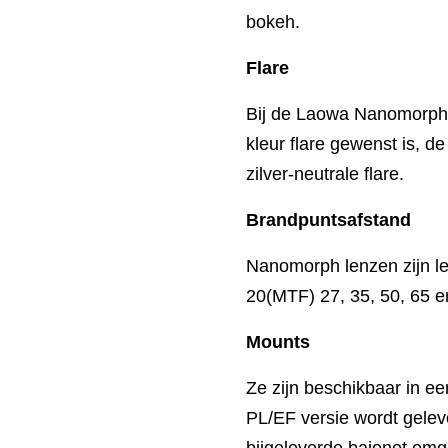
bokeh.
Flare
Bij de Laowa Nanomorph’
kleur flare gewenst is, d
zilver-neutrale flare.
Brandpuntsafstand
Nanomorph lenzen zijn l
20(MTF) 27, 35, 50, 65 
Mounts
Ze zijn beschikbaar in ee
PL/EF versie wordt gele
bijgeleverde bajonet o