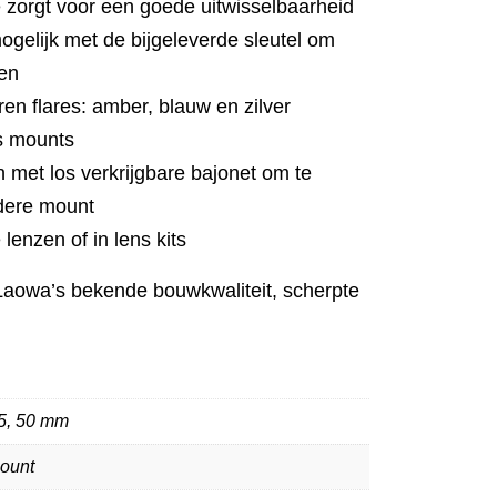
e zorgt voor een goede uitwisselbaarheid
gelijk met de bijgeleverde sleutel om
ren
uren flares: amber, blauw en zilver
ss mounts
n met los verkrijgbare bajonet om te
dere mount
 lenzen of in lens kits
n Laowa’s bekende bouwkwaliteit, scherpte
35, 50 mm
ount