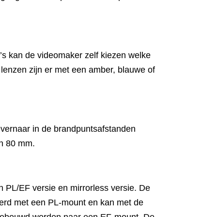
s kan de videomaker zelf kiezen welke
e lenzen zijn er met een amber, blauwe of
evernaar in de brandpuntsafstanden
en 80 mm.
n PL/EF versie en mirrorless versie. De
verd met een PL-mount en kan met de
mgebouwd worden naar een EF-mount. De