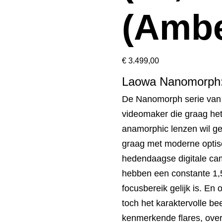
(Ambe
€
3.499,00
Laowa Nanomorph:
De Nanomorph serie van 
videomaker die graag het 
anamorphic lenzen wil ge
graag met moderne optisc
hedendaagse digitale cam
hebben een constante 1,5
focusbereik gelijk is. E
toch het karaktervolle b
kenmerkende flares, ove