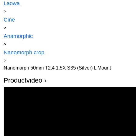
Laowa
>
Cine
>
Anamorphic
>
Nanomorph crop
>
Nanomorph 50mm T2.4 1.5X S35 (Silver) L Mount
Productvideo
+