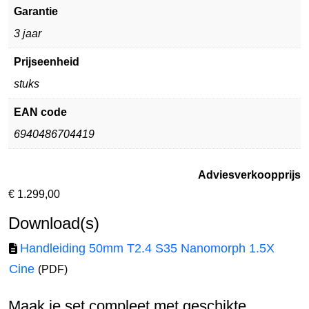
Garantie
3 jaar
Prijseenheid
stuks
EAN code
6940486704419
Adviesverkoopprijs
€
1.299,00
Download(s)
Handleiding 50mm T2.4 S35 Nanomorph 1.5X
Cine
(PDF)
Maak je set compleet met geschikte