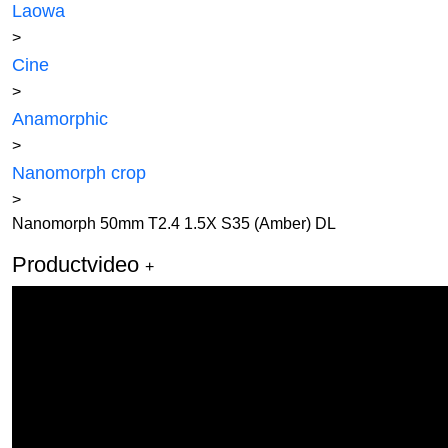
Laowa
>
Cine
>
Anamorphic
>
Nanomorph crop
>
Nanomorph 50mm T2.4 1.5X S35 (Amber) DL
Productvideo
+