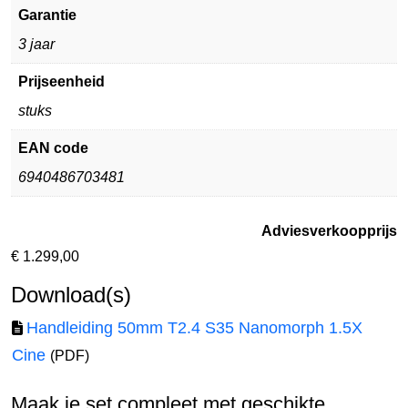
Garantie
3 jaar
Prijseenheid
stuks
EAN code
6940486703481
Adviesverkoopprijs
€
1.299,00
Download(s)
Handleiding 50mm T2.4 S35 Nanomorph 1.5X
Cine
(PDF)
Maak je set compleet met geschikte