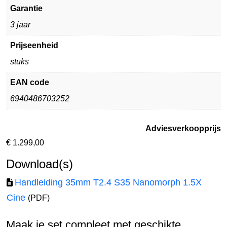
Garantie
3 jaar
Prijseenheid
stuks
EAN code
6940486703252
Adviesverkoopprijs
€
1.299,00
Download(s)
Handleiding 35mm T2.4 S35 Nanomorph 1.5X
Cine
(PDF)
Maak je set compleet met geschikte