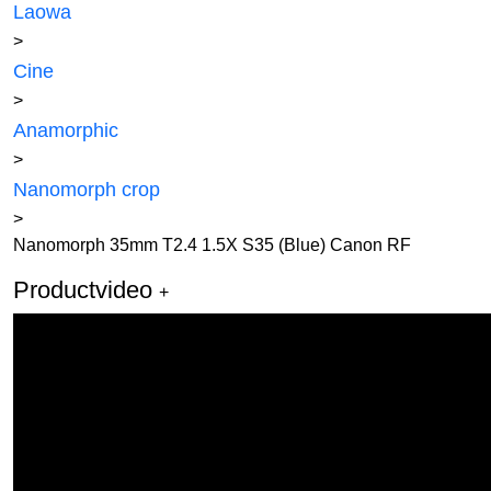
Laowa
>
Cine
>
Anamorphic
>
Nanomorph crop
>
Nanomorph 35mm T2.4 1.5X S35 (Blue) Canon RF
Productvideo
+