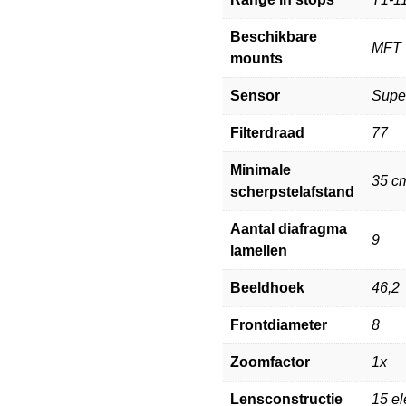
Beschikbare
MFT
mounts
Sensor
Supe
Filterdraad
77
Minimale
35 c
scherpstelafstand
Aantal diafragma
9
lamellen
Beeldhoek
46,2
Frontdiameter
8
Zoomfactor
1x
Lensconstructie
15 e