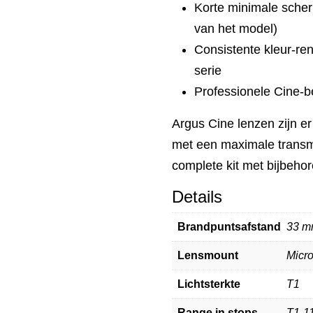
Korte minimale scher
van het model)
Consistente kleur-ren
serie
Professionele Cine-b
Argus Cine lenzen zijn e
met een maximale transmis
complete kit met bijbehor
Details
Brandpuntsafstand
33 
Lensmount
Micro
Lichtsterkte
T1
Range in stops
T1-1