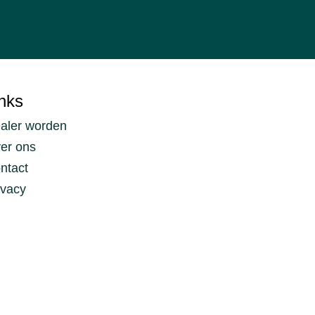
nks
aler worden
er ons
ntact
ivacy