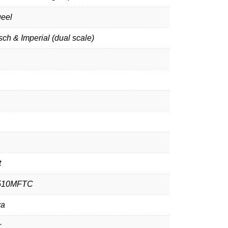
eel
sch & Imperial (dual scale)
t
510MFTC
wa
r