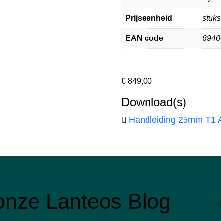
Prijseenheid
stuks
EAN code
6940
€
849,00
Download(s)
Handleiding 25mm T1
r onze Lanteos Blog
I