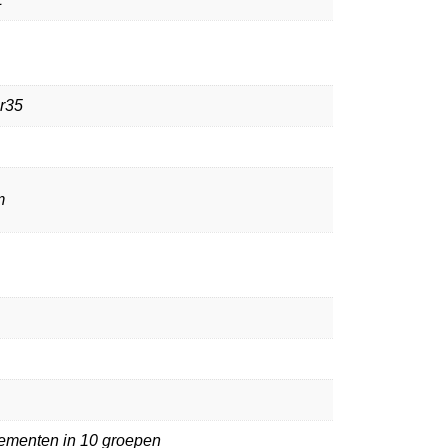
r35
m
lementen in 10 groepen