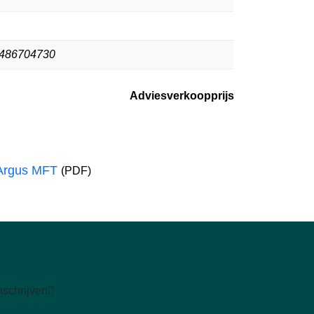
486704730
Adviesverkoopprijs
 Argus MFT
(PDF)
nschrijven