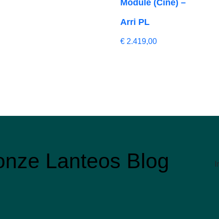
Module (Cine) –
Arri PL
€
2.419,00
r onze Lanteos Blog
I