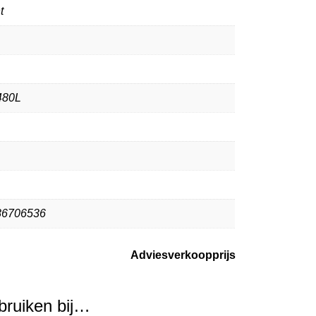
t
480L
86706536
Adviesverkoopprijs
ebruiken bij…