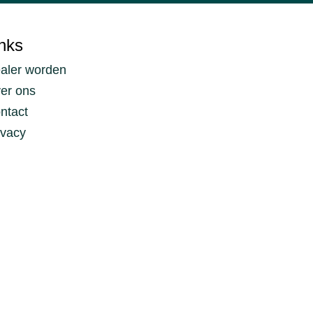
nks
aler worden
er ons
ntact
ivacy