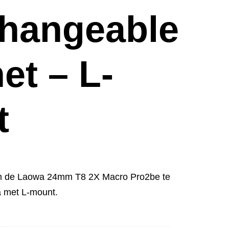
changeable
et – L-
t
om de Laowa 24mm T8 2X Macro Pro2be te
 met L-mount.