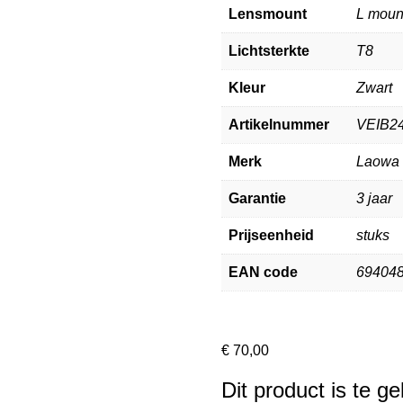
Lensmount
L moun
Lichtsterkte
T8
Kleur
Zwart
Artikelnummer
VEIB2
Merk
Laowa
Garantie
3 jaar
Prijseenheid
stuks
EAN code
69404
€
70,00
Dit product is te g