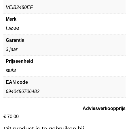
VEIB2480EF
Merk
Laowa
Garantie
3 jaar
Prijseenheid
stuks
EAN code
6940486706482
Adviesverkoopprijs
€
70,00
Dit product is te gebruiken bij…