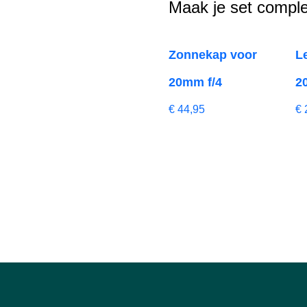
Maak je set comple
Zonnekap voor
L
20mm f/4
2
€
44,95
€