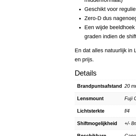
Geschikt voor regulie
Zero-D dus nagenoe
Een wijde beeldhoek 
graden indien de shif
En dat alles natuurlijk i
en prijs.
Details
Brandpuntsafstand
20 
Lensmount
Fuji
Lichtsterkte
f/4
Shiftmogelijkheid
+/- 
Beschikbare
Cano