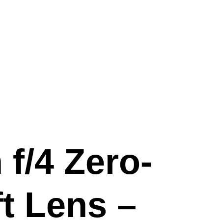
f/4 Zero-
ft Lens –