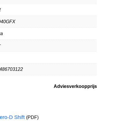
t
040GFX
wa
r
486703122
Adviesverkoopprijs
ero-D Shift
(PDF)