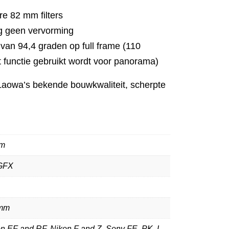
re 82 mm filters
g geen vervorming
van 94,4 graden op full frame (110
t functie gebruikt wordt voor panorama)
n Laowa’s bekende bouwkwaliteit, scherpte
mm
 GFX
8mm
n EF and RF, Nikon F and Z, Sony FE, PK, L