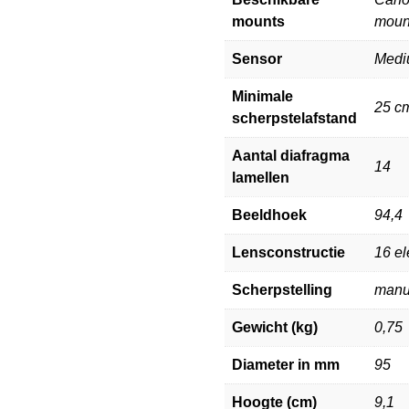
mounts
moun
Sensor
Medi
Minimale
25 c
scherpstelafstand
Aantal diafragma
14
lamellen
Beeldhoek
94,4
Lensconstructie
16 e
Scherpstelling
manu
Gewicht (kg)
0,75
Diameter in mm
95
Hoogte (cm)
9,1