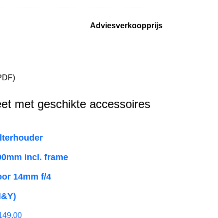
Adviesverkoopprijs
PDF)
et met geschikte accessoires
ilterhouder
00mm incl. frame
oor 14mm f/4
H&Y)
149,00