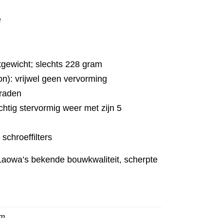
e
tgewicht; slechts 228 gram
on): vrijwel geen vervorming
raden
chtig stervormig weer met zijn 5
schroeffilters
n Laowa’s bekende bouwkwaliteit, scherpte
mm