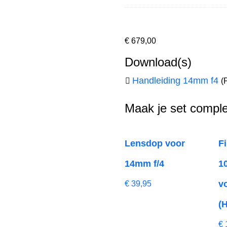
€
679,00
Download(s)
Handleiding 14mm f4
(
Maak je set comple
Lensdop voor
F
14mm f/4
1
v
€
39,95
(
€