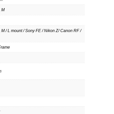
a M
 M / L mount / Sony FE / Nikon Z/ Canon RF /
 Frame
m
x