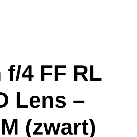
f/4 FF RL
D Lens –
 M (zwart)