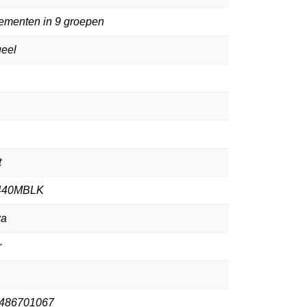
lementen in 9 groepen
eel
t
440MBLK
wa
r
486701067