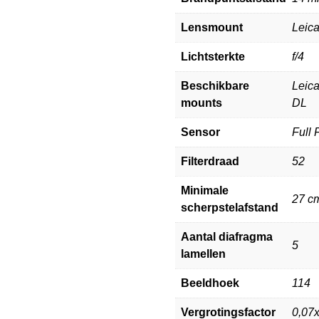
Lensmount
Leic
Lichtsterkte
f/4
Beschikbare
Leica
mounts
DL
Sensor
Full
Filterdraad
52
Minimale
27 c
scherpstelafstand
Aantal diafragma
5
lamellen
Beeldhoek
114
Vergrotingsfactor
0,07