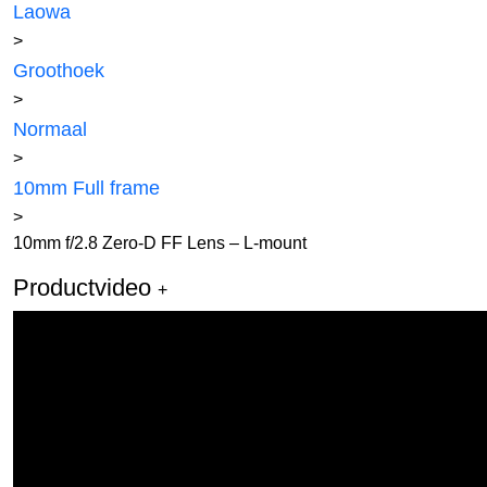
Laowa
>
Groothoek
>
Normaal
>
10mm Full frame
>
10mm f/2.8 Zero-D FF Lens – L-mount
Productvideo
+