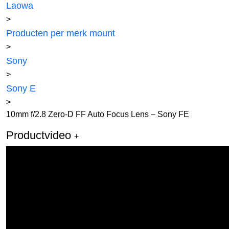
Laowa
>
Producten per merk mount
>
Sony
>
Sony E
>
10mm f/2.8 Zero-D FF Auto Focus Lens – Sony FE
Productvideo
+