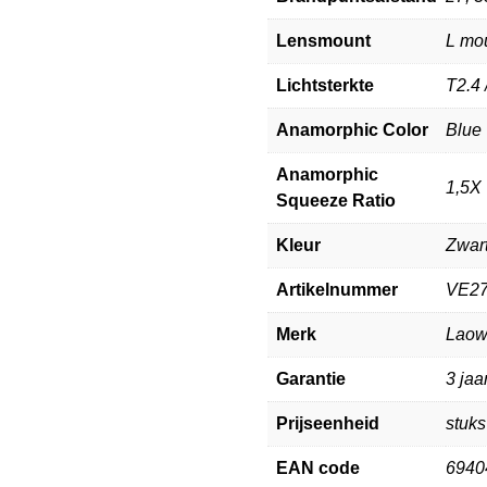
Lensmount
L mo
Lichtsterkte
T2.4 
Anamorphic Color
Blue
Anamorphic
1,5X
Squeeze Ratio
Kleur
Zwar
Artikelnummer
VE2
Merk
Lao
Garantie
3 jaa
Prijseenheid
stuks
EAN code
6940