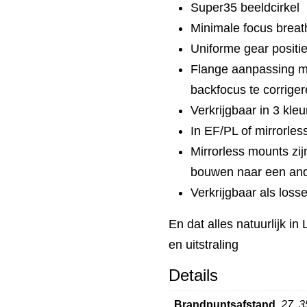
Super35 beeldcirkel
Minimale focus breat
Uniforme gear positi
Flange aanpassing mo
backfocus te corrige
Verkrijgbaar in 3 kle
In EF/PL of mirrorle
Mirrorless mounts zij
bouwen naar een an
Verkrijgbaar als losse
En dat alles natuurlijk i
en uitstraling
Details
Brandpuntsafstand
27, 