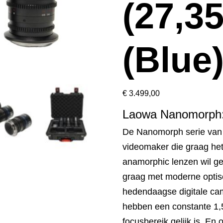
(27,3
(Blue
€
3.499,00
Laowa Nanomorph:
De Nanomorph serie van 
videomaker die graag het 
anamorphic lenzen wil ge
graag met moderne optisc
hedendaagse digitale cam
hebben een constante 1,5
focusbereik gelijk is. E