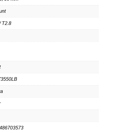
unt
/ T2.8
t
73550LB
wa
r
486703573