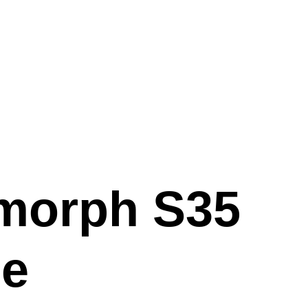
morph S35
le