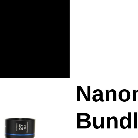
Nano
Bund