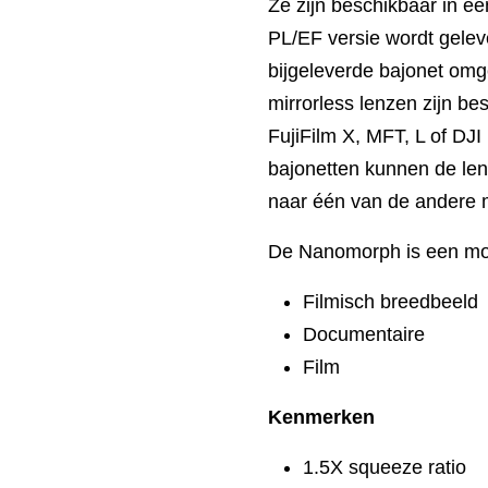
Ze zijn beschikbaar in ee
PL/EF versie wordt gele
bijgeleverde bajonet o
mirrorless lenzen zijn b
FujiFilm X, MFT, L of DJI
bajonetten kunnen de le
naar één van de andere
De Nanomorph is een moo
Filmisch breedbeeld
Documentaire
Film
Kenmerken
1.5X squeeze ratio