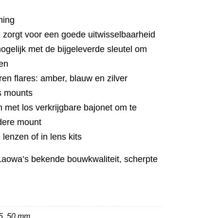
hing
e zorgt voor een goede uitwisselbaarheid
gelijk met de bijgeleverde sleutel om
ren
uren flares: amber, blauw en zilver
ss mounts
n met los verkrijgbare bajonet om te
dere mount
 lenzen of in lens kits
n Laowa’s bekende bouwkwaliteit, scherpte
35, 50 mm